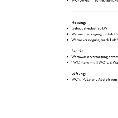
WC-Bereich, Technikraum, Pu
Heizung:
Gebäudeheizlast 26 kW
Wärmeübertragung mittels Pl
Wärmeversorgung durch Luf
Sanitär:
Warmwasserversorgung dezentr
1 WC-Kern mit 11 WC`s, 8 Was
Lüftung:
WC´s, Putz- und Abstellraum ü