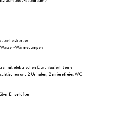
tzraum und Abstellräume
attenheizkörper
t/Wasser-Wärmepumpen
al mit elektrischen Durchlauferhitzern
chtischen und 2 Urinalen, Barrierefreies WC
ber Einzellüfter